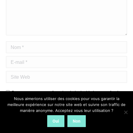
Nom *
E-mail *
Site Web
Save my name, email, and website in this browser for the
Nous aimerions utiliser des cookies pour vous garantir la
next time I comment.
meilleure expérience sur notre site web et suivre son traffic de
manière anonyme. Acceptez vous leur utilisation ?
Publier des commentaires
Oui
Non
Ce site utilise Akismet pour réduire les indésirables.
En
savoir plus sur la façon dont les données de vos